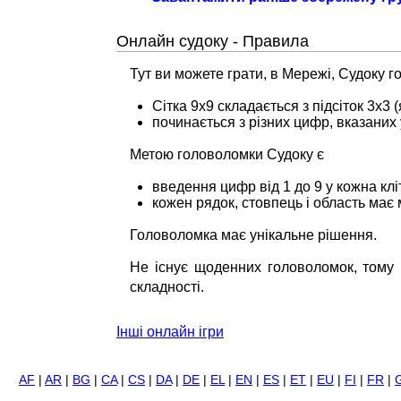
Онлайн судоку - Правила
Тут ви можете грати, в Мережі, Судоку 
Сітка 9x9 складається з підсіток 3x3
починається з різних цифр, вказаних 
Метою головоломки Судоку є
введення цифр від 1 до 9 у кожна клі
кожен рядок, стовпець і область має
Головоломка має унікальне рішення.
Не існує щоденних головоломок, тому 
складності.
Інші онлайн ігри
AF
|
AR
|
BG
|
CA
|
CS
|
DA
|
DE
|
EL
|
EN
|
ES
|
ET
|
EU
|
FI
|
FR
|