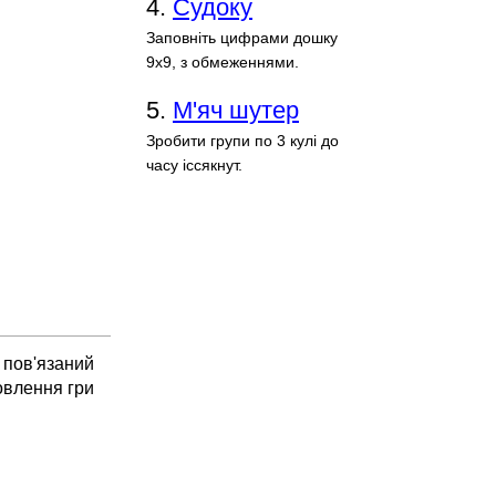
4.
Судоку
Заповніть цифрами дошку
9х9, з обмеженнями.
5.
М'яч шутер
Зробити групи по 3 кулі до
часу іссякнут.
 пов'язаний
овлення гри