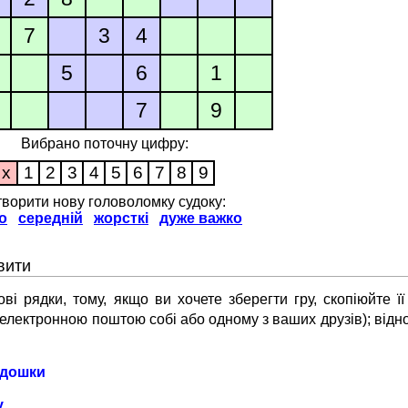
7
3
4
5
6
1
7
9
Вибрано поточну цифру:
x
1
2
3
4
5
6
7
8
9
ворити нову головоломку судоку:
о
середній
жорсткі
дуже важко
вити
і рядки, тому, якщо ви хочете зберегти гру, скопіюйте її
ї електронною поштою собі або одному з ваших друзів); відн
 дошки
у