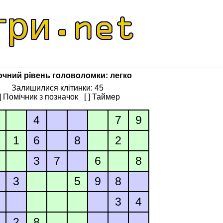
очний рівень головоломки: легко
Залишилися клітинки: 45
 ] Помічник з позначок
[ ] Таймер
4
7
9
1
6
8
2
3
7
6
8
3
5
9
8
3
4
2
8