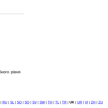
бного рівня
|
RU
|
SL
|
SO
|
SQ
|
SV
|
SW
|
TH
|
TL
|
TR
|
UK
|
UR
|
VI
|
ZH
|
ZU