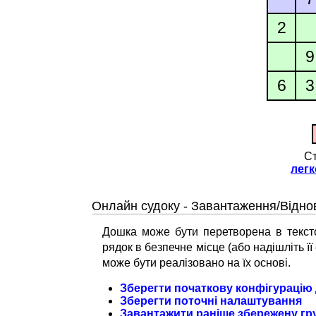
2
9
6
3
Ст
легк
Онлайн судоку - Завантаження/Відно
Дошка може бути перетворена в текстов
рядок в безпечне місце (або надішліть ї
може бути реалізовано на їх основі.
Зберегти початкову конфігурацію
Зберегти поточні налаштування
Завантажити раніше збережену гр