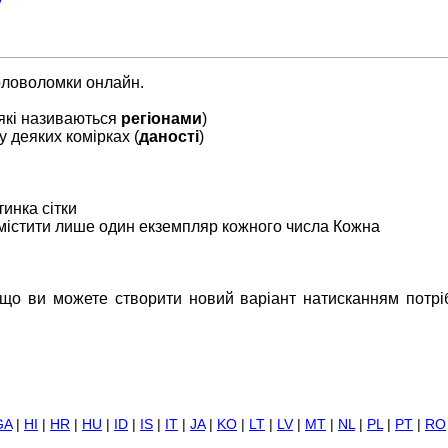
головоломки онлайн.
 (які називаються
регіонами
)
у деяких комірках (
даності
)
тинка сітки
 містити лише один екземпляр кожного числа Кожна
що ви можете створити новий варіант натисканням потрі
GA
|
HI
|
HR
|
HU
|
ID
|
IS
|
IT
|
JA
|
KO
|
LT
|
LV
|
MT
|
NL
|
PL
|
PT
|
RO