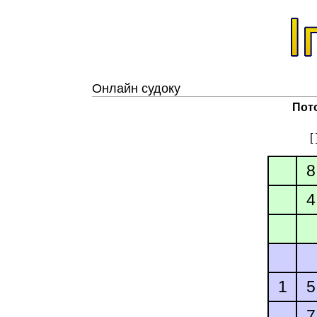
Онлайн судоку
Пот
[
8
4
1
5
7