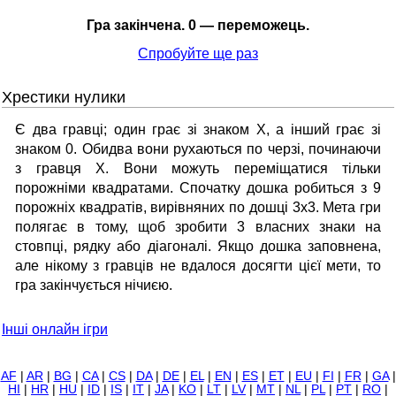
Гра закінчена. 0 — переможець.
Спробуйте ще раз
Xрестики нулики
Є два гравці; один грає зі знаком X, а інший грає зі
знаком 0. Обидва вони рухаються по черзі, починаючи
з гравця X. Вони можуть переміщатися тільки
порожніми квадратами. Спочатку дошка робиться з 9
порожніх квадратів, вирівняних по дошці 3х3. Мета гри
полягає в тому, щоб зробити 3 власних знаки на
стовпці, рядку або діагоналі. Якщо дошка заповнена,
але нікому з гравців не вдалося досягти цієї мети, то
гра закінчується нічиєю.
Інші онлайн ігри
AF
|
AR
|
BG
|
CA
|
CS
|
DA
|
DE
|
EL
|
EN
|
ES
|
ET
|
EU
|
FI
|
FR
|
GA
|
HI
|
HR
|
HU
|
ID
|
IS
|
IT
|
JA
|
KO
|
LT
|
LV
|
MT
|
NL
|
PL
|
PT
|
RO
|