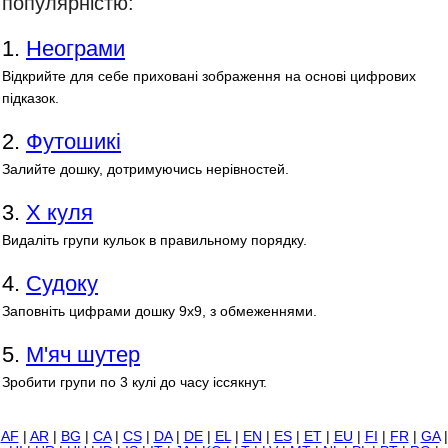
популярністю:
1.
Неограми
Відкрийте для себе приховані зображення на основі цифрових
підказок.
2.
Футошикі
Залийте дошку, дотримуючись нерівностей.
3.
Х куля
Видаліть групи кульок в правильному порядку.
4.
Судоку
Заповніть цифрами дошку 9х9, з обмеженнями.
5.
М'яч шутер
Зробити групи по 3 кулі до часу іссякнут.
AF
|
AR
|
BG
|
CA
|
CS
|
DA
|
DE
|
EL
|
EN
|
ES
|
ET
|
EU
|
FI
|
FR
|
GA
|