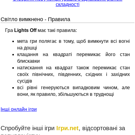
складності
Світло вимкнено - Правила
Гра
Lights Off
має такі правила:
мета гри полягає в тому, щоб вимкнути всі вогні
на дошці
клацання на квадраті перемикає його стан
блискавки
натискання на квадрат також перемикає стан
своїх північних, південних, східних і західних
сусідів
всі рівні генеруються випадковим чином, але
вони, як правило, збільшуються в труднощі
Інші онлайн ігри
Спробуйте інші ігри
Ігри.net
, відсортовані за